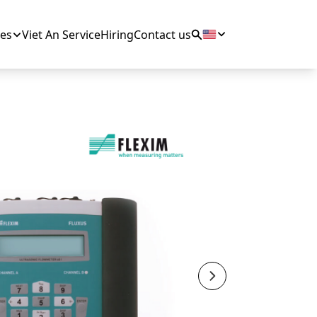
es
Viet An Service
Hiring
Contact us
Next