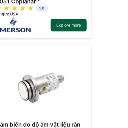
051 Coplanar™
5.0
igin:
USA
Explore more
ảm biến đo độ ẩm vật liệu rắn