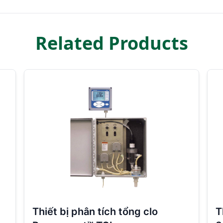
Related Products
Thiết bị phân tích tổng clo
T