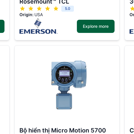
Rosemount™ TCL
3
5.0
Origin:
USA
Or
Explore more
Bộ hiển thị Micro Motion 5700
C