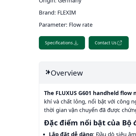
Origin:
Germany
Brand:
FLEXIM
Parameter:
Flow rate
Specifications
Contact Us
Overview
The FLUXUS G601 handheld flow 
khí và chất lỏng, nổi bật với công 
thời gian vận chuyển đã được chứng
Đặc điểm nổi bật của Bộ
Lắp đặt dễ dàng
: Đầu dò siêu â