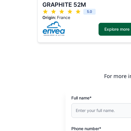
GRAPHITE 52M
5.0
Origin:
France
Explore more
For more i
Full name*
Phone number*