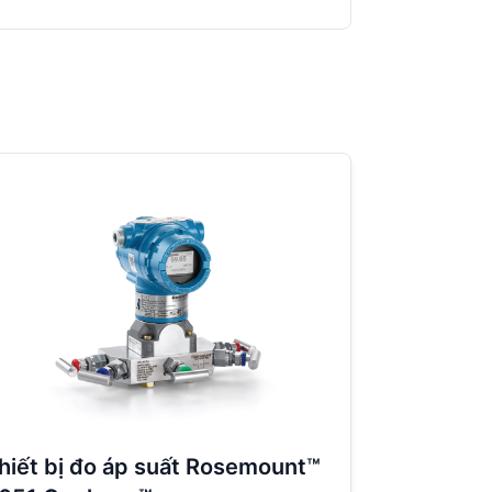
hiết bị đo áp suất Rosemount™