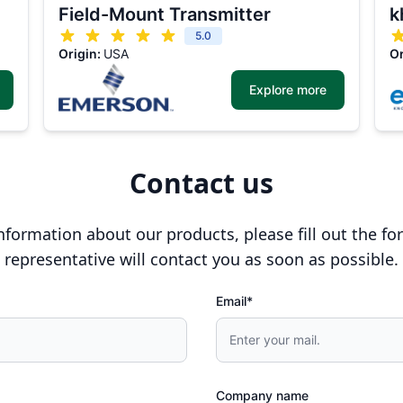
Field-Mount Transmitter
k
5.0
Origin:
USA
Or
Explore more
Contact us
nformation about our products, please fill out the fo
representative will contact you as soon as possible.
Email*
Company name