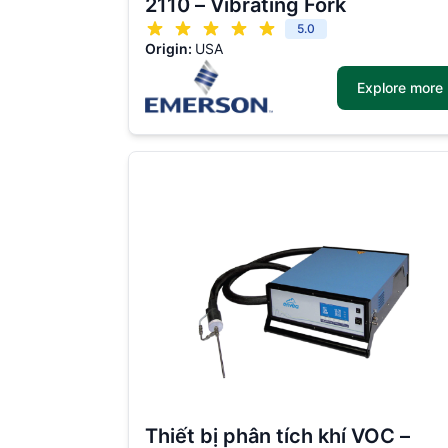
2110 – Vibrating Fork
5.0
Origin:
USA
Explore more
Thiết bị phân tích khí VOC –