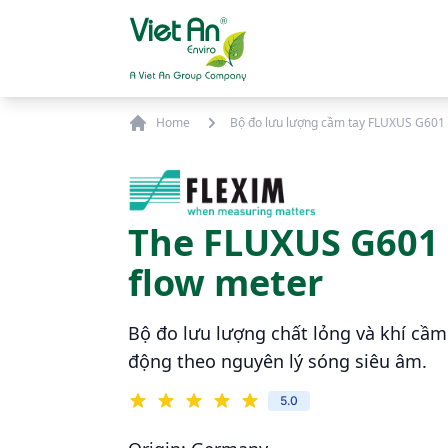
Skip to content
Home
Bộ đo lưu lượng cầm tay FLUXUS G601
The FLUXUS G601
flow meter
Bộ đo lưu lượng chất lỏng và khí cầ
động theo nguyên lý sóng siêu âm.
5.0