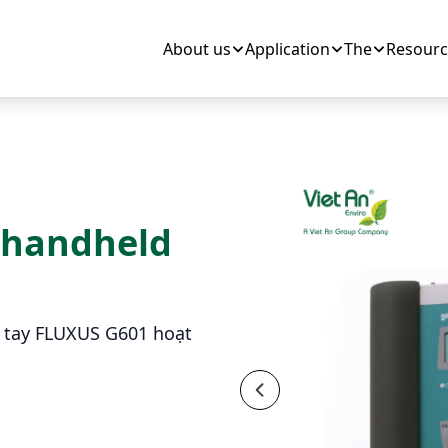
About us
Application
The
Resourc
 handheld
m tay FLUXUS G601 hoạt
Previous