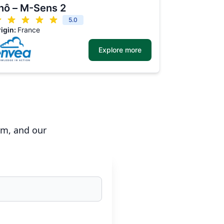
hô – M-Sens 2
5.0
igin:
France
Explore more
rm, and our