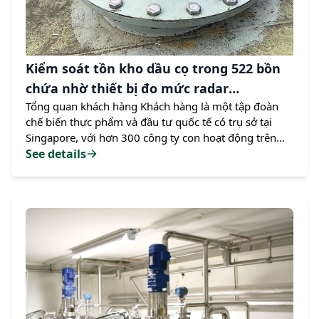
Kiểm soát tồn kho dầu cọ trong 522 bồn
chứa nhờ thiết bị đo mức radar
Tổng quan khách hàng Khách hàng là một tập đoàn
Rosemount 5408
chế biến thực phẩm và đầu tư quốc tế có trụ sở tại
Singapore, với hơn 300 công ty con hoạt động trên
toàn cầu. Tập đoàn này chuyên về các lĩnh vực như
See details
trồng dầu cọ, tinh chế dầu ăn và ép hạt dầu. Thách
thức Tập đoàn gặp phải nhiều khó khăn trong việc đo
lường mức dầu cọ trong các bồn chứa do đặc tính
phức tạp của môi trường sản xuất: Môi trường khắc
nghiệt: Trong quá trình đổ đầy, bồn chứa có nhiều hơi
nặng,…