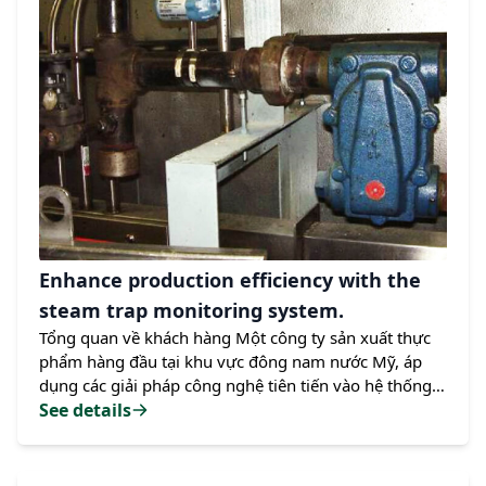
quyết…
Enhance production efficiency with the
steam trap monitoring system.
Tổng quan về khách hàng Một công ty sản xuất thực
phẩm hàng đầu tại khu vực đông nam nước Mỹ, áp
dụng các giải pháp công nghệ tiên tiến vào hệ thống
đo lường và điều khiển quy trình sản xuất nhằm tối
See details
ưu hóa việc sử dụng năng lượng. Đây là nhà máy có
quy mô lớn, với nhiều dây chuyền sản xuất hoạt động
độc lập, mỗi đơn vị đều có ngân sách riêng. Vì vậy,