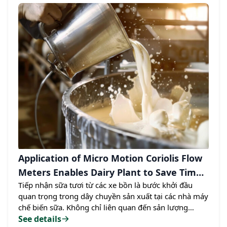
việc theo dõi mức tiêu thụ năng lượng của từng dây
chuyền sản xuất theo thời gian thực để so sánh…
Application of Micro Motion Coriolis Flow
Meters Enables Dairy Plant to Save Time
Tiếp nhận sữa tươi từ các xe bồn là bước khởi đầu
and Costs in the Raw Material Receiving
quan trọng trong dây chuyền sản xuất tại các nhà máy
Area
chế biến sữa. Không chỉ liên quan đến sản lượng
nguyên liệu đầu vào, đây còn là điểm mấu chốt ảnh
See details