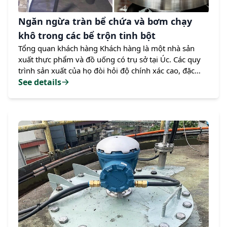
Ngăn ngừa tràn bể chứa và bơm chạy
khô trong các bể trộn tinh bột
Tổng quan khách hàng Khách hàng là một nhà sản
xuất thực phẩm và đồ uống có trụ sở tại Úc. Các quy
trình sản xuất của họ đòi hỏi độ chính xác cao, đặc
biệt là trong việc kiểm soát các bể trộn. Thách thức
See details
Khách hàng đối mặt với những khó khăn nghiêm
trọng trong việc đo lường mức chất lỏng trong bể
trộn thép không gỉ cao 3 mét, chứa bùn tinh bột. Các
vấn đề chính bao gồm: Đo lường không chính xác: Các
thiết bị radar xung đã thử nghiệm trước đó không thể
cung…