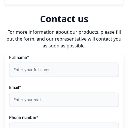
hưởng đến chi phí vận hành và độ chính xác trong
thanh toán giữa nhà máy và nhà cung cấp. Trong bối
cảnh yêu cầu ngày càng cao về tính minh bạch, vệ
Contact us
sinh và kiểm soát chất lượng, các phương pháp đo
lường truyền thống đang bộc lộ nhiều hạn chế và cần
For more information about our products, please fill
được thay…
out the form, and our representative will contact you
as soon as possible.
Full name*
Email*
Phone number*