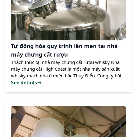
Tự động hóa quy trình lên men tại nhà
máy chưng cất rượu
Thách thức tại nhà máy chưng cất rượu whisky Nhà
máy chưng cất High Coast là một nhà máy sản xuất
whisky mạch nha ở miền bắc Thụy Điển. Công ty bắt
đầu chưng cất vào năm 2010 và hiện có công suất
See details
hàng năm là 350.000 lít (92.468 gallon). Whisky được
sản xuất trong bảy bồn lên men được nạp "wort" (chất
lỏng chiết xuất từ quá trình nghiền trong sản xuất
whisky) từ phía trên bồn. Các bồn có cánh khuấy với
lưỡi phẳng được sử dụng để cắt bọt trong quá trình
lên men. Khi nạp bồn,…