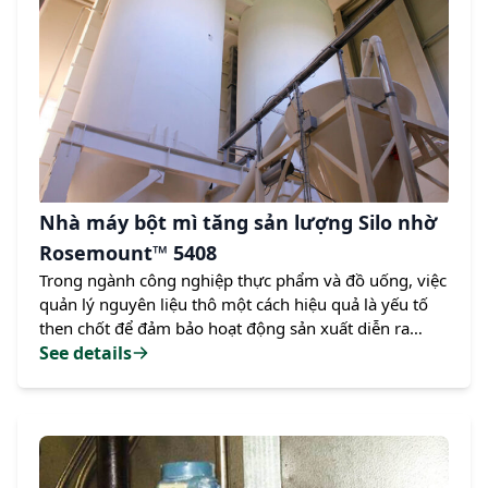
Nhà máy bột mì tăng sản lượng Silo nhờ
Rosemount™ 5408
Trong ngành công nghiệp thực phẩm và đồ uống, việc
quản lý nguyên liệu thô một cách hiệu quả là yếu tố
then chốt để đảm bảo hoạt động sản xuất diễn ra
suôn sẻ. Mng các silo lưu trữột công ty sản xuất mì
See details
ống tại Brazil đã gặp phải thách thức lớn trong việc đo
lường mức bột mì, dẫn đến giảm sản lượng và rủi ro
an toàn. Tuy nhiên, nhờ áp dụng công nghệ tiên tiến
từ Emerson – cụ thể là Thiết bị đo mức radar -
Rosemount™ 5408 Non-Contacting – họ đã giải