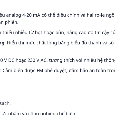
iệu analog 4-20 mA có thể điều chỉnh và hai rơ-le ng
n phiên.
m thiểu nhiễu từ bọt hoặc bùn, nâng cao độ tin cậy c
ng
: Hiển thị mức chất lỏng bằng biểu đồ thanh và số 
30 V DC hoặc 230 V AC, tương thích với nhiều hệ thốn
: Cảm biến được FM phê duyệt, đảm bảo an toàn tro
sạch.
hực phẩm và công nghiệp chế biến.