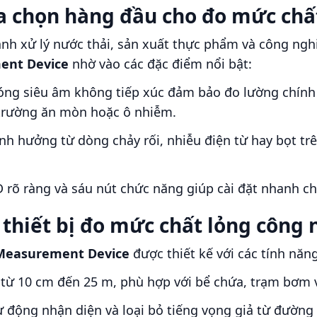
ựa chọn hàng đầu cho đo mức chấ
h xử lý nước thải, sản xuất thực phẩm và công ngh
ment Device
nhờ vào các đặc điểm nổi bật:
óng siêu âm không tiếp xúc đảm bảo đo lường chính
i trường ăn mòn hoặc ô nhiễm.
ảnh hưởng từ dòng chảy rối, nhiễu điện từ hay bọt t
 rõ ràng và sáu nút chức năng giúp cài đặt nhanh chó
 thiết bị đo mức chất lỏng công
l Measurement Device
được thiết kế với các tính năng
o từ 10 cm đến 25 m, phù hợp với bể chứa, trạm bơm 
Tự động nhận diện và loại bỏ tiếng vọng giả từ đườ