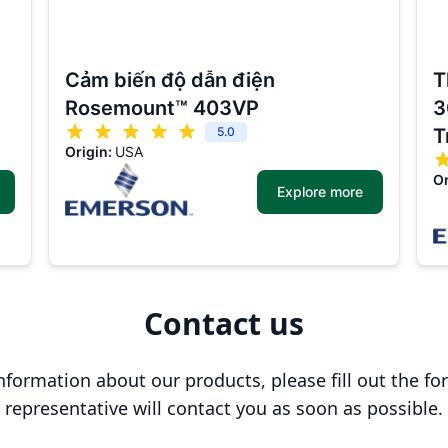
Cảm biến độ dẫn điện
T
Rosemount™ 403VP
3
5.0
T
Origin:
USA
Or
Explore more
Contact us
nformation about our products, please fill out the fo
representative will contact you as soon as possible.