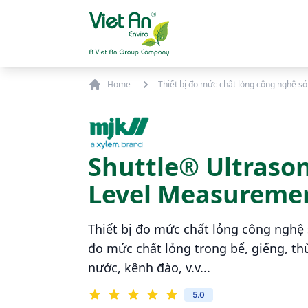
Skip to content
Home
Thiết bị đo mức chất lỏng công nghệ s
Shuttle® Ultrason
Level Measuremen
Thiết bị đo mức chất lỏng công nghệ
đo mức chất lỏng trong bể, giếng, t
nước, kênh đào, v.v...
5.0