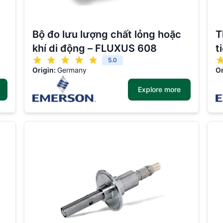
Bộ đo lưu lượng chất lỏng hoặc
T
khí di động – FLUXUS 608
t
5.0
Origin:
Germany
Or
Explore more