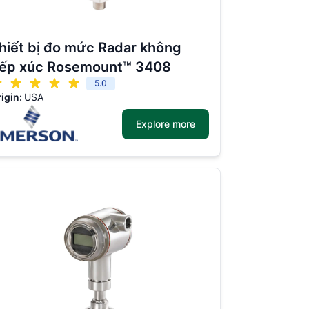
hiết bị đo mức Radar không
iếp xúc Rosemount™ 3408
5.0
igin:
USA
Explore more