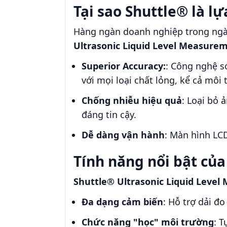
Tại sao Shuttle® là l
Hàng ngàn doanh nghiệp trong ngàn
Ultrasonic Liquid Level Measure
Superior Accuracy:
: Công nghệ s
với mọi loại chất lỏng, kể cả mô
Chống nhiễu hiệu quả
: Loại bỏ 
đáng tin cậy.
Dễ dàng vận hành
: Màn hình LCD
Tính năng nổi bật của
Shuttle® Ultrasonic Liquid Leve
Đa dạng cảm biến
: Hỗ trợ dải đ
Chức năng "học" môi trường
: 