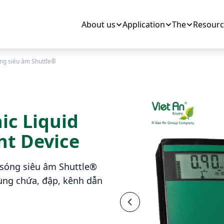
About us
Application
The
Resourc
óng siêu âm Shuttle®
ic Liquid
t Device
 sóng siêu âm Shuttle®
hùng chứa, đập, kênh dẫn
Previous