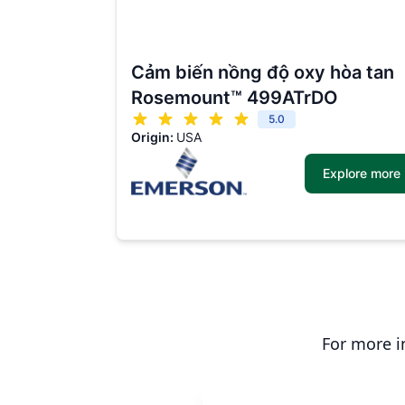
Cảm biến nồng độ oxy hòa tan
Rosemount™ 499ATrDO
5.0
Origin:
USA
Explore more
For more i