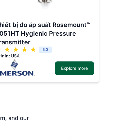
hiết bị đo áp suất Rosemount™
051HT Hygienic Pressure
ransmitter
5.0
igin:
USA
Explore more
rm, and our