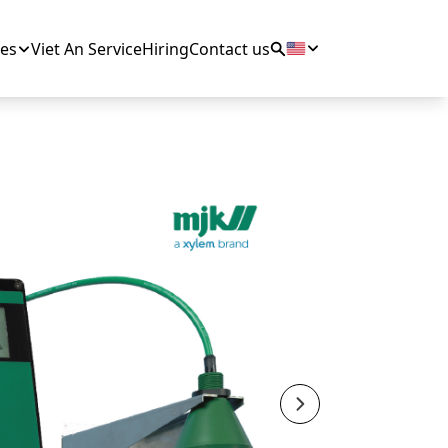
es
Viet An Service
Hiring
Contact us
Next