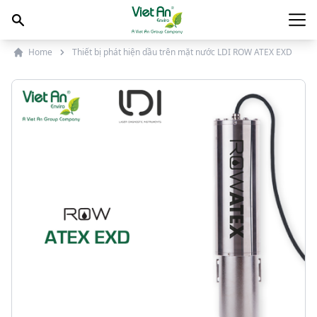
Skip to content
Main
Home
Thiết bị phát hiện dầu trên mặt nước LDI ROW ATEX EXD