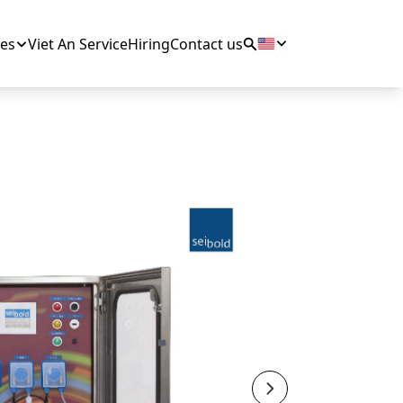
es
Viet An Service
Hiring
Contact us
Next