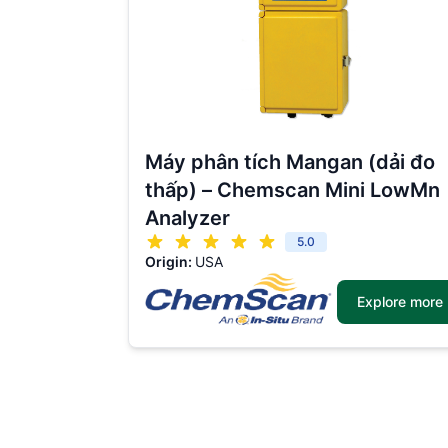
Máy phân tích Mangan (dải đo
thấp) – Chemscan Mini LowMn
Analyzer
5.0
Origin:
USA
Explore more