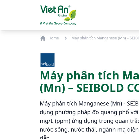
Skip to content
Home
Máy phân tích Manganese (Mn) – SE
Máy phân tích M
(Mn) – SEIBOLD 
Máy phân tích Manganese (Mn) - SE
dụng phương pháp đo quang phổ với d
mg/L (ppm)
ứng dụng trong quan trắc
nước sông, nước thải, ngành mạ điện
dẫn.