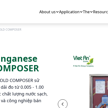
About us
Application
The
Resourc
IBOLD COMPOSER
anganese
COMPOSER
IBOLD COMPOSER sử
ải đo từ 0.005 - 1.00
 chất lượng nước sạch,
 và công nghiệp bán
Previous