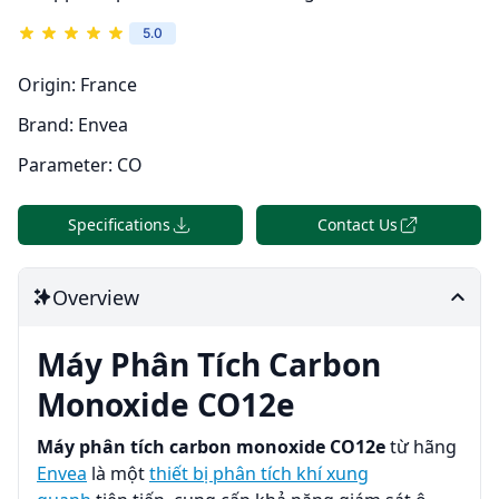
5.0
Origin:
France
Brand:
Envea
Parameter:
CO
Specifications
Contact Us
Overview
Máy Phân Tích Carbon
Monoxide CO12e
Máy phân tích carbon monoxide CO12e
từ hãng
Envea
là một
thiết bị phân tích khí xung