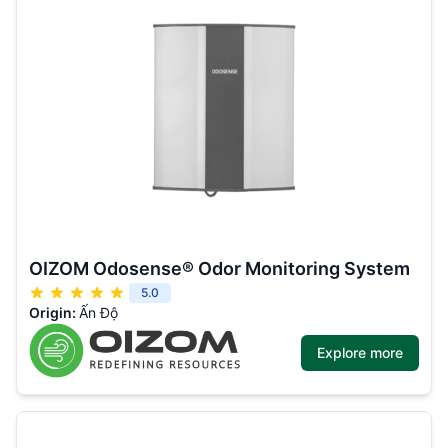
OIZOM Odosense® Odor Monitoring System
5.0
Origin:
Ấn Độ
Explore more