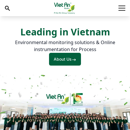
Skip to content
Main
Leading in Vietnam
Environmental monitoring solutions & Online
instrumentation for Process
About Us