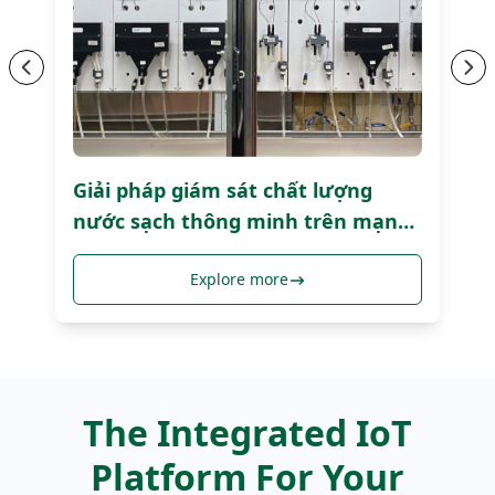
Previous
Ne
Giải pháp giám sát chất lượng
A
nước sạch thông minh trên mạng
W
lưới - iMisff2101
Explore more
The Integrated IoT
Platform For Your