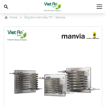
Skip to content
Main
Home
Ống làm mát mẫu TIT – Manvia