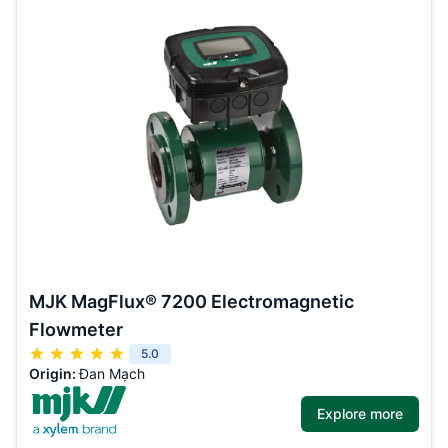
MJK MagFlux® 7200 Electromagnetic
Flowmeter
5.0
Origin:
Đan Mạch
Explore more