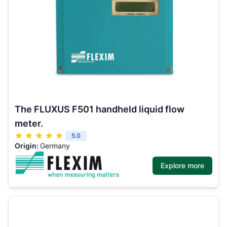
The FLUXUS F501 handheld liquid flow
meter.
5.0
Origin:
Germany
Explore more