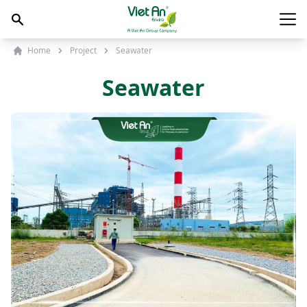
Skip to content
Main
Home
Project
Seawater
Seawater