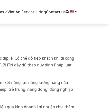
es
Viet An Service
Hiring
Contact us
ịp lễ. Có chế độ tiếp khách khi đi công
T, BHTN đầy đủ theo quy định Pháp luật.
em xét năng lực nâng lương hàng năm.
ghiệp, trẻ trung, năng động, đồng nghiệp
iệu quả kinh doanh Lợi nhuận chia thêm.