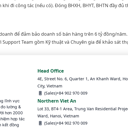
ch khi đi công tác (nếu có). Đóng BHXH, BHYT, BHTN đầy đủ 
nh doanh để đảm bảo doanh số bán hàng trên 6 tỷ đồng/năm
i Support Team gồm Kỹ thuật và Chuyên gia để khảo sát thự
Head Office
4E, Street No. 6, Quarter 1, An Khanh Ward, H
City, Vietnam
(Sales)
+84 902 970 009
Northern Viet An
ng lĩnh vực
ị đo lường &
Lot 33, BT4-1 Area, Trung Van Residential Proje
Với hơn 2000
Ward, Hanoi, Vietnam
ghiệm hợp tác
(Sales)
+84 902 970 009
m kết đồng