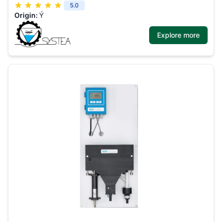
5.0
Origin:
Ý
Explore more