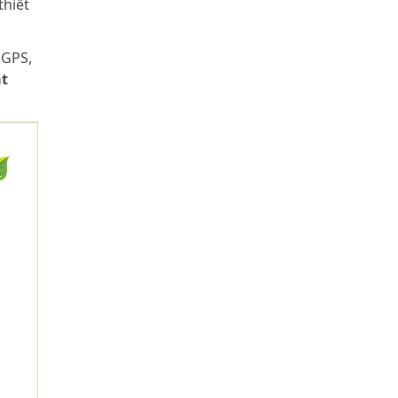
thiết
 GPS,
át