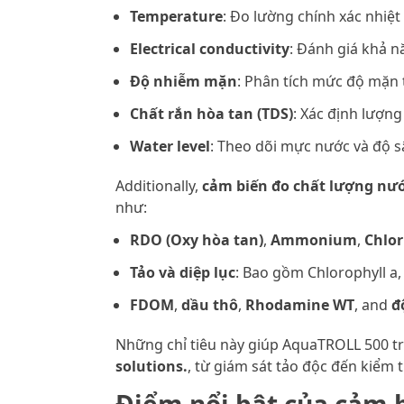
Temperature
: Đo lường chính xác nhiệ
Electrical conductivity
: Đánh giá khả n
Độ nhiễm mặn
: Phân tích mức độ mặn 
Chất rắn hòa tan (TDS)
: Xác định lượng
Water level
: Theo dõi mực nước và độ s
Additionally,
cảm biến đo chất lượng nư
như:
RDO (Oxy hòa tan)
,
Ammonium
,
Chlor
Tảo và diệp lục
: Bao gồm Chlorophyll a,
FDOM
,
dầu thô
,
Rhodamine WT
, and
đ
Những chỉ tiêu này giúp AquaTROLL 500 tr
solutions.
, từ giám sát tảo độc đến kiểm