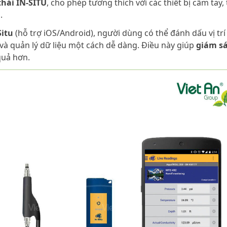
thái IN-SITU
, cho phép tương thích với các thiết bị cầm tay, 
.
itu
(hỗ trợ iOS/Android), người dùng có thể đánh dấu vị trí
 và quản lý dữ liệu một cách dễ dàng. Điều này giúp
giám s
quả hơn.