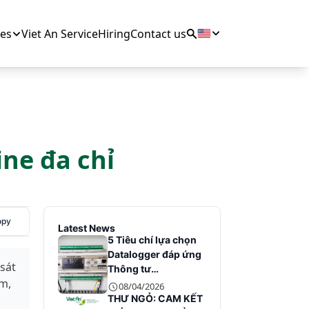
es
Viet An Service
Hiring
Contact us
ne đa chỉ
opy
Latest News
5 Tiêu chí lựa chọn
Datalogger đáp ứng
 sát
Thông tư
m,
10/2021/TT-BTNMT
08/04/2026
THƯ NGỎ: CAM KẾT