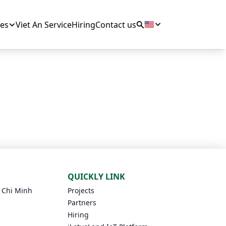
es
Viet An Service
Hiring
Contact us
QUICKLY LINK
o Chi Minh
Projects
Partners
Hiring