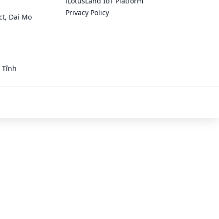
iLotusLand IoT Platform
Privacy Policy
ct, Dai Mo
 Tĩnh