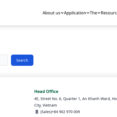
About us
Application
The
Resourc
Search
Head Office
4E, Street No. 6, Quarter 1, An Khanh Ward, H
City, Vietnam
(Sales)
+84 902 970 009